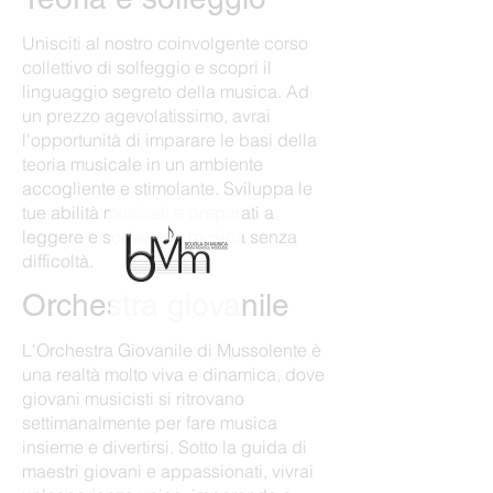
Unisciti al nostro coinvolgente corso
collettivo di solfeggio e scopri il
linguaggio segreto della musica. Ad
un prezzo agevolatissimo, avrai
l'opportunità di imparare le basi della
teoria musicale in un ambiente
accogliente e stimolante. Sviluppa le
tue abilità musicali e preparati a
leggere e scrivere la musica senza
difficoltà.
Orchestra giovanile
L'Orchestra Giovanile di Mussolente è
una realtà molto viva e dinamica, dove
giovani musicisti si ritrovano
settimanalmente per fare musica
insieme e divertirsi. Sotto la guida di
maestri giovani e appassionati, vivrai